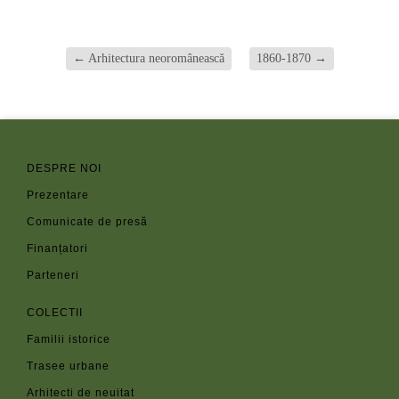
←
Arhitectura neoromânească
1860-1870
→
DESPRE NOI
Prezentare
Comunicate de presă
Finanțatori
Parteneri
COLECTII
Familii istorice
Trasee urbane
Arhitecti de neuitat