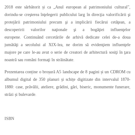
2018 este sărbătorit și ca „Anul european al patrimoniului cultural”,
dorindu-se creşterea înţelegerii publicului larg în direcţia valorificării şi
protejării patrimoniului precum şi a implicării fiecărui cetăţean, a
descoperirii valorilor naţionale şi a bogăţiei influenţelor
europene. Continuând cercetările de arhivă dedicate celei de-a doua
jumătăţi a secolului al XIX-lea, ne dorim să evidenţiem influenţele
majore pe care le-au avut o serie de creatori de arhitectură sosiţi în ţara
noastră sau români formaţi în străinătate.
Prezentarea conține o broșură A5 landscape de 8 pagini și un CDROM cu
albumul digital de 350 planuri și schițe digitizate din intervalul 1870-
1880: case, prăvălii, ateliere, grădini, gări, biseric, monumente funerare,
străzi și bulevarde.
ISBN