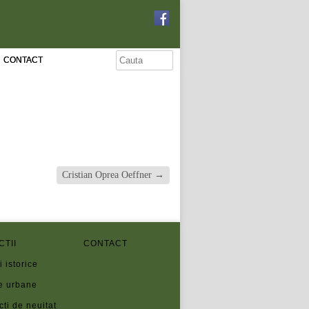
CONTACT
Cristian Oprea Oeffner
→
CTII
CONTACT
i istorice
e urbane
cti de neuitat