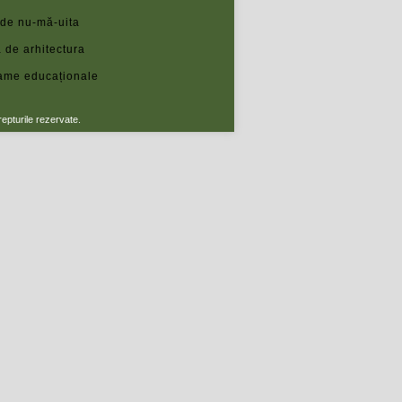
 de nu-mă-uita
 de arhitectura
ame educaționale
repturile rezervate.