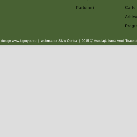
Parteneri
Carte
Arhiva
Progr
a & design www.logotype.ro | webmaster Silviu Oprica | 2015
Ⓒ Asociaţia Istoia Artei. Toate d