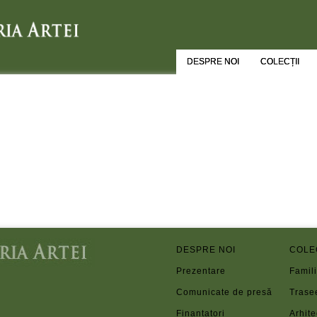
DESPRE NOI
COLECȚII
DESPRE NOI
COLE
Prezentare
Famili
Comunicate de presă
Trase
Finanțatori
Arhite