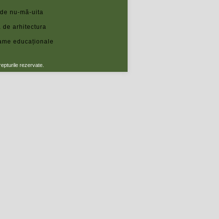
 de nu-mă-uita
 de arhitectura
ame educaționale
repturile rezervate.