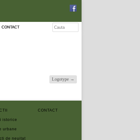
CONTACT
Logotype
→
CTII
CONTACT
i istorice
e urbane
cti de neuitat