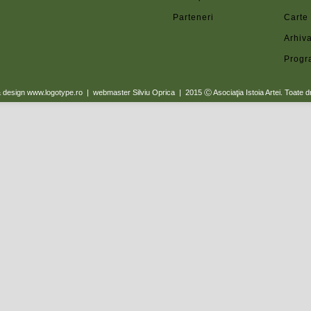
Parteneri
Carte
Arhiva
Progr
a & design www.logotype.ro | webmaster Silviu Oprica | 2015
Ⓒ Asociaţia Istoia Artei. Toate d