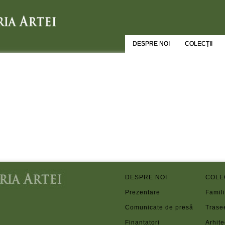
DESPRE NOI
COLECȚII
DESPRE NOI
COLE
Prezentare
Famili
Comunicate de presă
Trase
Finanțatori
Arhite