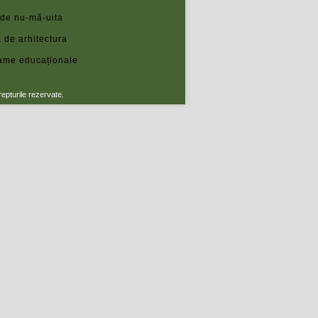
 de nu-mă-uita
 de arhitectura
ame educaționale
repturile rezervate.