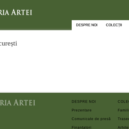
DESPRE NOI
COLECȚII
urești
DESPRE NOI
COLE
Prezentare
Famili
Comunicate de presă
Trase
Finanțatori
Arhite