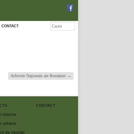
CONTACT
Arhivele Naționale ale României
→
CTII
CONTACT
i istorice
e urbane
cti de neuitat