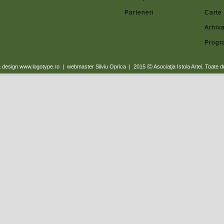
Parteneri
Carte
Arhiva
Progr
a & design www.logotype.ro | webmaster Silviu Oprica | 2015
Ⓒ Asociaţia Istoia Artei. Toate d