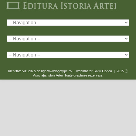
Identitate vizuala & design www.logotype.ro | webmaster Silviu Oprica | 2015
Ⓒ
Asociaţia Istoia Artei. Toate drepturile rezervate.