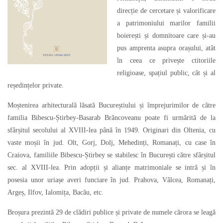
direcție de cercetare și valorificare
a patrimoniului marilor familii
boierești și domnitoare care și-au
pus amprenta asupra orașului, atât
în ceea ce privește ctitoriile
religioase, spațiul public, cât și al
reședințelor private.
Moștenirea arhitecturală lăsată Bucureștiului și împrejurimilor de către
familia Bibescu-Știrbey-Basarab Brâncoveanu poate fi urmărită de la
sfârșitul secolului al XVIII-lea până în 1949. Originari din Oltenia, cu
vaste moșii în jud. Olt, Gorj, Dolj, Mehedinți, Romanați, cu case în
Craiova, familiile Bibescu-Știrbey se stabilesc în București către sfârșitul
sec. al XVIII-lea. Prin adopții și alianțe matrimoniale se intră și în
posesia unor uriașe averi funciare în jud. Prahova, Vâlcea, Romanați,
Argeș, Ilfov, Ialomița, Bacău, etc.
Broșura prezintă 29 de clădiri publice și private de numele cărora se leagă