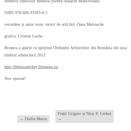
membrii familiilor Bibescu-Știrbey-Basarab Brâncoveanu.
ISBN 978-606-93393-0-5
cercetător și autor texte: istoric de artă drd. Oana Marinache
grafica: Cristian Gache
Broșura a apărut cu sprijinul Ordinului Arhitecților din România din taxa
timbrul arhitecturii 2013.
http://bibescustirbey.blogspot.ro/
Stoc epuizat!
Frații Grigore și Nicu P. Cerkez
←
Duiliu Marcu
→