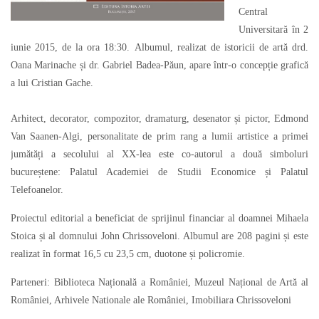
Central
Universitară în 2
iunie 2015, de la ora 18:30.
Albumul, realizat de istoricii de artă drd.
Oana Marinache și dr. Gabriel Badea-Păun, apare într-o concepție grafică
a lui Cristian Gache.
Arhitect, decorator, compozitor, dramaturg, desenator și pictor, Edmond
Van Saanen-Algi, personalitate de prim rang a lumii artistice a primei
jumătăți a secolului al XX-lea este co-autorul a două simboluri
bucureștene: Palatul Academiei de Studii Economice și Palatul
Telefoanelor.
Proiectul editorial a beneficiat de sprijinul financiar al doamnei Mihaela
Stoica și al domnului John Chrissoveloni. Albumul are 208 pagini și este
realizat în format 16,5 cu 23,5 cm, duotone și policromie.
Parteneri: Biblioteca Națională a României, Muzeul Național de Artă al
României, Arhivele Nationale ale României, Imobiliara Chrissoveloni