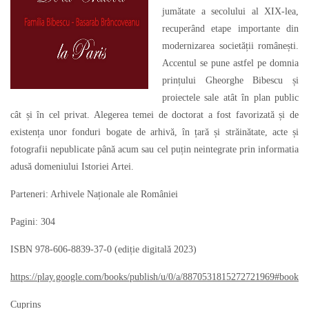
jumătate a secolului al XIX-lea,
recuperând etape importante din
modernizarea societății românești.
Accentul se pune astfel pe domnia
prințului Gheorghe Bibescu și
proiectele sale atât în plan public
cât și în cel privat. Alegerea temei de doctorat a fost favorizată și de
existența unor fonduri bogate de arhivă, în țară și străinătate, acte și
fotografii nepublicate până acum sau cel puțin neintegrate prin informatia
adusă domeniului Istoriei Artei.
Parteneri: Arhivele Naționale ale României
Pagini: 304
ISBN 978-606-8839-37-0 (ediție digitală 2023)
https://play.google.com/books/publish/u/0/a/8870531815272721969#book
Cuprins