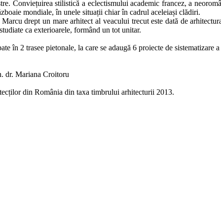
astre. Conviețuirea stilistică a eclectismului academic francez, a neoro
zboaie mondiale, în unele situații chiar în cadrul aceleiași clădiri.
 Marcu drept un mare arhitect al veacului trecut este dată de arhitectura 
 studiate ca exterioarele, formând un tot unitar.
te în 2 trasee pietonale, la care se adaugă 6 proiecte de sistematizare a o
rh. dr. Mariana Croitoru
tecților din România din taxa timbrului arhitecturii 2013.