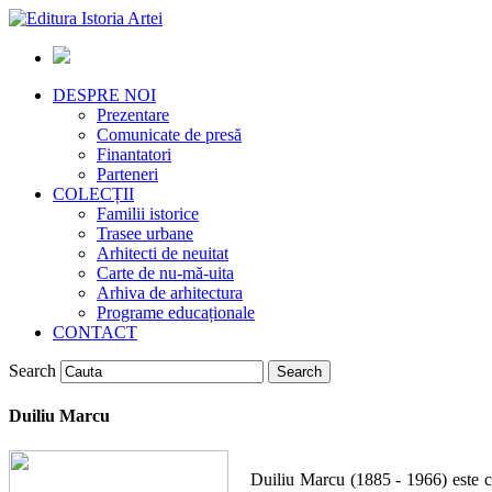
DESPRE NOI
Prezentare
Comunicate de presă
Finantatori
Parteneri
COLECȚII
Familii istorice
Trasee urbane
Arhitecti de neuitat
Carte de nu-mă-uita
Arhiva de arhitectura
Programe educaționale
CONTACT
Search
Duiliu Marcu
Duiliu Marcu (1885 - 1966) este ce