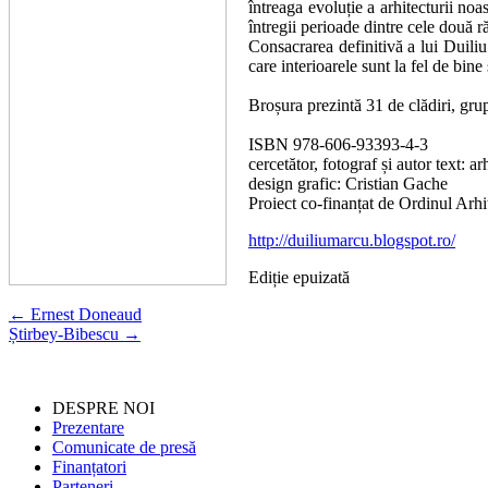
întreaga evoluție a arhitecturii no
întregii perioade dintre cele două ră
Consacrarea definitivă a lui Duiliu
care interioarele sunt la fel de bine
Broșura prezintă 31 de clădiri, grupa
ISBN 978-606-93393-4-3
cercetător, fotograf și autor text: a
design grafic: Cristian Gache
Proiect co-finanțat de Ordinul Arhi
http://duiliumarcu.blogspot.ro/
Ediție epuizată
←
Ernest Doneaud
Știrbey-Bibescu
→
DESPRE NOI
Prezentare
Comunicate de presă
Finanțatori
Parteneri