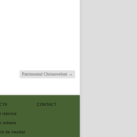
Patrimoniul Chrissoveloni
→
CTII
CONTACT
i istorice
e urbane
cti de neuitat