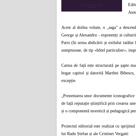
Edit
Asoc
Acest al doilea volum, o „saga” a descende
George și Alexandru - exponenți ai culturii m
Paris (în urma abdicării și exilului tatălui
somptuoase, de tip «hôtel particulier», inspir
Cartea de față este structurată pe șapte ma
bogat capitol și datorită Marthei Bibescu, 
excepție.
„Prezentarea unor documente iconografice no
de față reputație științifică prin crearea un
și o componentă teoretică și pedagogică pen
Proiectul editorial este realizat cu spriji
lui Radu Ștefan și ale Cristinei Vergatti