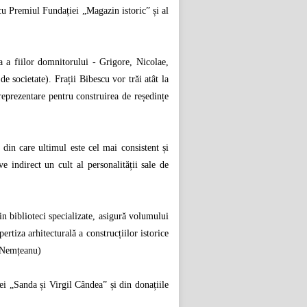
cu Premiul Fundației „Magazin istoric” și al
a a fiilor domnitorului - Grigore, Nicolae,
de societate). Frații Bibescu vor trăi atât la
 reprezentare pentru construirea de reședințe
 din care ultimul este cel mai consistent și
e indirect un cult al personalității sale de
n biblioteci specializate, asigură volumului
ertiza arhitecturală a construcțiilor istorice
a Nemțeanu)
ei „Sanda și Virgil Cândea” și din donațiile