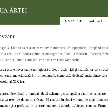
DESPRE NOI
COLECȚII
coveanu
iația și Editura Istoria Artei vă invită miercuri, 28 septembrie, începând cu
are a celui de-al doilea volum al monografiei „Familia Bibescu - Basarab Brânc
lii istorice, 2016, autor dr. istoric de artă Oana Marinache
area este o investigație minuțioasă a vieții, activității și realizărilor constr
coveanu, materializată într-o monografie complexă, dedicată uneia dintre cele 
secolul al XIX-lea.
etarea, dezvoltată piramidal, după schema genealogică a familiei princiare, 
icarea tezei de doctorat a Oanei Marinache în două volume de mari dimensiun
mentar și a profunzimii cu care autoarea a abordat subiectul enunțat. Primul