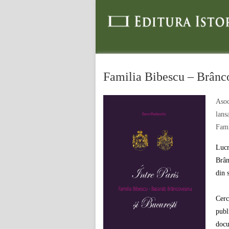
Familia Bibescu – Brân
Asoc
lans
Fami
Lucr
Brân
din 
Cerc
publ
docu