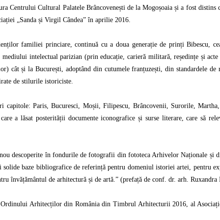
ura Centrului Cultural Palatele Brâncovenești de la Mogoșoaia și a fost distins 
iației „Sanda și Virgil Cândea” în aprilie 2016.
nților familiei princiare, continuă cu a doua generație de prinți Bibescu, ce
ediului intelectual parizian (prin educație, carieră militară, reședințe și acte 
 lor) cât și la București, adoptând din cutumele franțuzești, din standardele de
ate de stilurile istoriciste.
ri capitole: Paris, Bucuresci, Moșii, Filipescu, Brâncovenii, Surorile, Martha,
care a lăsat posterității documente iconografice și surse literare, care să relev
u descoperite în fondurile de fotografii din fototeca Arhivelor Naționale și di
ei solide baze bibliografice de referință pentru domeniul istoriei artei, pentru exp
tru învățământul de arhitectură și de artă.” (prefață de conf. dr. arh. Ruxandr
nul Ordinului Arhitecților din România din Timbrul Arhitecturii 2016, al Asociați