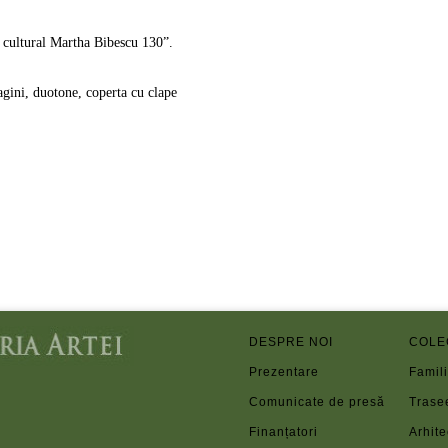
 cultural Martha Bibescu 130”.
gini, duotone, coperta cu clape
DESPRE NOI
COLE
Prezentare
Famili
Comunicate de presă
Trase
Finanțatori
Arhite