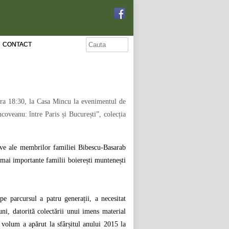
CONTACT
 ora 18:30, la Casa Mincu la evenimentul de
oveanu: între Paris și București”, colecția
uctive ale membrilor familiei Bibescu-Basarab
mai importante familii boierești muntenești
pe parcursul a patru generații, a necesitat
i, datorită colectării unui imens material
 volum a apărut la sfârșitul anului 2015 la