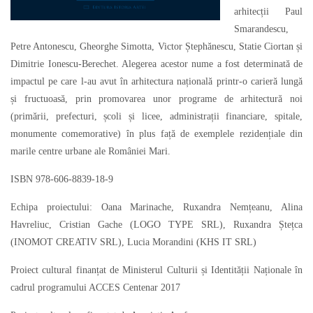
arhitecții Paul
Smarandescu,
Petre Antonescu, Gheorghe Simotta, Victor Ștephănescu, Statie Ciortan și
Dimitrie Ionescu-Berechet. Alegerea acestor nume a fost determinată de
impactul pe care l-au avut în arhitectura națională printr-o carieră lungă
și fructuoasă, prin promovarea unor programe de arhitectură noi
(primării, prefecturi, școli și licee, administrații financiare, spitale,
monumente comemorative) în plus față de exemplele rezidențiale din
marile centre urbane ale României Mari.
ISBN 978-606-8839-18-9
Echipa proiectului: Oana Marinache, Ruxandra Nemțeanu, Alina
Havreliuc, Cristian Gache (LOGO TYPE SRL), Ruxandra Ștețca
(INOMOT CREATIV SRL), Lucia Morandini (KHS IT SRL)
Proiect cultural finanțat de Ministerul Culturii și Identității Naționale în
cadrul programului ACCES Centenar 2017