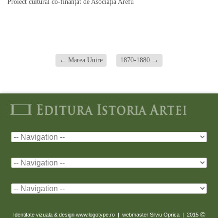
Proiect cultural co-finanțat de Asociația Arefu
←
Marea Unire
1870-1880
→
Identitate vizuala & design www.logotype.ro | webmaster Silviu Oprica | 2015
Ⓒ