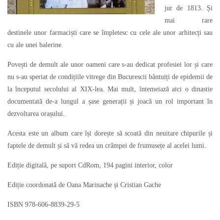
jur de 1813. Și
mai rare
destinele unor farmaciști care se împletesc cu cele ale unor arhitecți sau
cu ale unei balerine.
Povești de demult ale unor oameni care s-au dedicat profesiei lor și care
nu s-au speriat de condițiile vitrege din Bucurescii bântuiți de epidemii de
la începutul secolului al XIX-lea. Mai mult, întemeiază aici o dinastie
documentată de-a lungul a șase generații și joacă un rol important în
dezvoltarea orașului.
Acesta este un album care își dorește să scoată din neuitare chipurile și
faptele de demult și să vă redea un crâmpei de frumusețe al acelei lumi.
Ediție digitală, pe suport CdRom, 194 pagini interior, color
Ediție coordonată de Oana Marinache și Cristian Gache
ISBN 978-606-8839-29-5