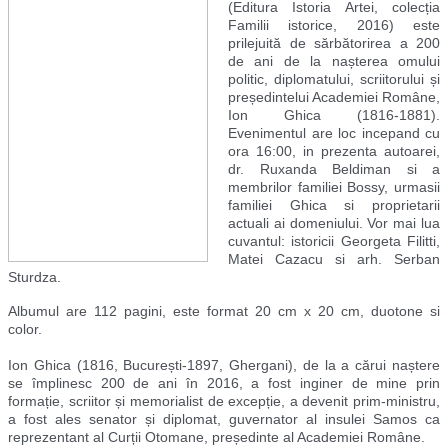
(Editura Istoria Artei, colecția
Familii istorice, 2016) este
prilejuită de sărbătorirea a 200
de ani de la nașterea omului
politic, diplomatului, scriitorului și
președintelui Academiei R
omâne,
Ion Ghica (1816-1881).
Evenimentul are loc incepand cu
ora 16:00, in prezenta autoarei,
dr. Ruxanda Beldiman si a
membrilor familiei Bossy, urmasii
familiei Ghica si proprietarii
actuali ai domeniului. Vor mai lua
cuvantul: istoricii Georgeta Filitti,
Matei Cazacu si arh. Serban
Sturdza.
Albumul are 112 pagini, este format 20 cm x 20 cm, duotone si
color.
Ion Ghica (1816, București-1897, Ghergani), de la a cărui naștere
se împlinesc 200 de ani în 2016, a fost inginer de mine prin
formație, scriitor și memorialist de excepție, a devenit prim-ministru,
a fost ales senator și diplomat, guvernator al insulei Samos ca
reprezentant al Curții Otomane, președinte al Academiei Române.