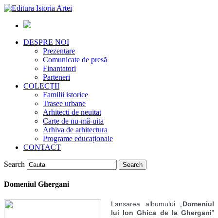
DESPRE NOI
Prezentare
Comunicate de presă
Finantatori
Parteneri
COLECȚII
Familii istorice
Trasee urbane
Arhitecti de neuitat
Carte de nu-mă-uita
Arhiva de arhitectura
Programe educaționale
CONTACT
Search
Domeniul Ghergani
Lansarea albumului „
Domeniul
lui Ion Ghica de la Ghergani
”