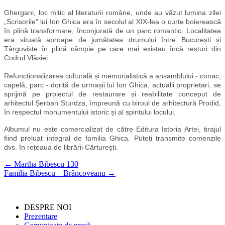
Ghergani, loc mitic al literaturii române, unde au văzut lumina zilei
„Scrisorile” lui Ion Ghica era în secolul al XIX-lea o curte boierească
în plină transformare, înconjurată de un parc romantic. Localitatea
era situată aproape de jumătatea drumului între București și
Târgoviște în plină câmpie pe care mai existau încă resturi din
Codrul Vlăsiei.
Refuncționalizarea culturală și memorialistică a ansamblului - conac,
capelă, parc - dorită de urmașii lui Ion Ghica, actualii proprietari, se
sprijină pe proiectul de restaurare și reabilitate conceput de
arhitectul Șerban Sturdza, împreună cu biroul de arhitectură Prodid,
în respectul monumentului istoric și al spiritului locului.
Albumul nu este comercializat de către Editura Istoria Artei, tirajul
fiind preluat integral de familia Ghica. Puteți transmite comenzile
dvs. în rețeaua de librării Cărturești.
←
Martha Bibescu 130
Familia Bibescu – Brâncoveanu
→
DESPRE NOI
Prezentare